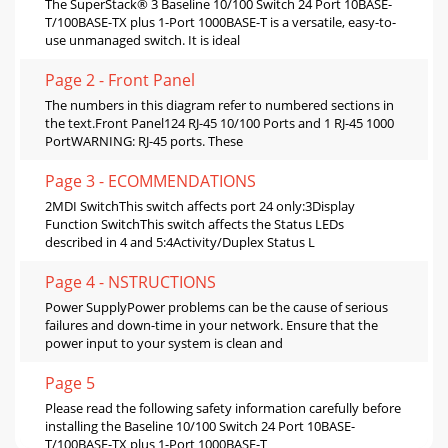
The SuperStack® 3 Baseline 10/100 Switch 24 Port 10BASE-
T/100BASE-TX plus 1-Port 1000BASE-T is a versatile, easy-to-
use unmanaged switch. It is ideal
Page 2 - Front Panel
The numbers in this diagram refer to numbered sections in
the text.Front Panel124 RJ-45 10/100 Ports and 1 RJ-45 1000
PortWARNING: RJ-45 ports. These
Page 3 - ECOMMENDATIONS
2MDI SwitchThis switch affects port 24 only:3Display
Function SwitchThis switch affects the Status LEDs
described in 4 and 5:4Activity/Duplex Status L
Page 4 - NSTRUCTIONS
Power SupplyPower problems can be the cause of serious
failures and down-time in your network. Ensure that the
power input to your system is clean and
Page 5
Please read the following safety information carefully before
installing the Baseline 10/100 Switch 24 Port 10BASE-
T/100BASE-TX plus 1-Port 1000BASE-T