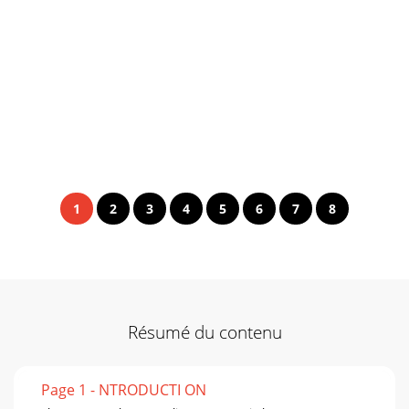
1
2
3
4
5
6
7
8
Résumé du contenu
Page 1 - NTRODUCTI ON