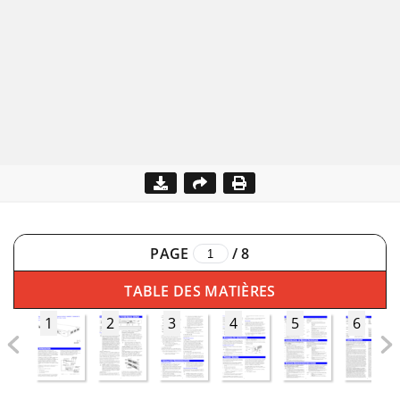
PAGE
/
8
TABLE DES MATIÈRES
1
2
3
4
5
6