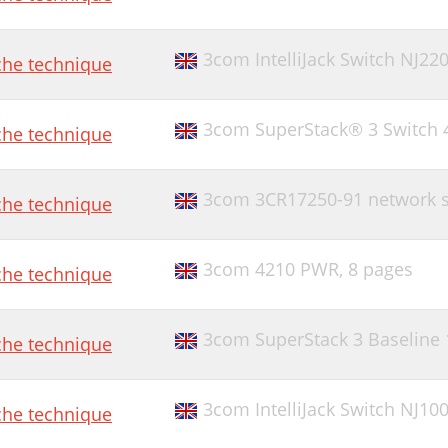
3com IntelliJack Switch NJ220
che technique
3com SuperStack® 3 Switch 
che technique
3com 3CR17250-91 network s
che technique
3com 4210 PWR,
8 pages
che technique
3com SuperStack 3 Baseline 
che technique
3com IntelliJack Switch NJ10
che technique