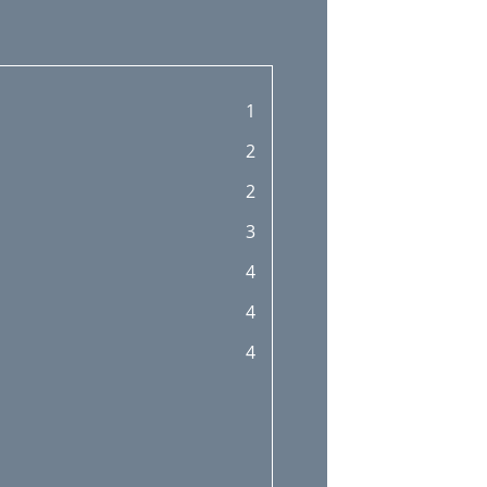
1
2
2
3
4
4
4