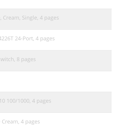
, Cream, Single,
4 pages
4226T 24-Port,
4 pages
witch,
8 pages
10 100/1000,
4 pages
0 Cream,
4 pages