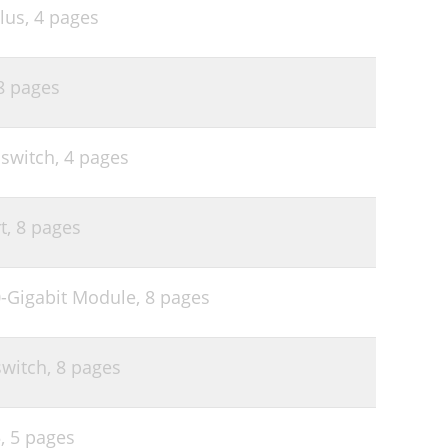
lus,
4 pages
8 pages
switch,
4 pages
t,
8 pages
-Gigabit Module,
8 pages
witch,
8 pages
5,
5 pages