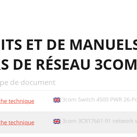
ITS ET DE MANUEL
 DE RÉSEAU 3CO
pe de document
3com Switch 4500 PWR 26-Po
che technique
3com 3CR17661-91 network s
che technique