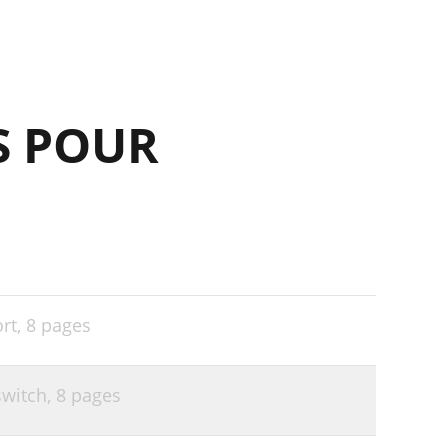
S POUR
M
rt,
8 pages
witch,
8 pages