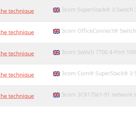
3com SuperStack® 3 Switch 
che technique
3com OfficeConnect® Switch
che technique
3com Switch 7700 4-Port 10
che technique
3com Com® SuperStack® 3 S
che technique
3com 3CR17561-91 network s
che technique