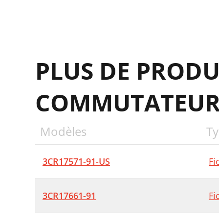
PLUS DE PRODU
COMMUTATEURS
Modèles
Ty
3CR17571-91-US
Fi
3CR17661-91
Fi