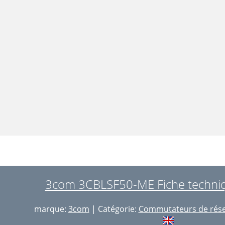
3com 3CBLSF50-ME Fiche techniq
marque:
3com
| Catégorie:
Commutateurs de rés