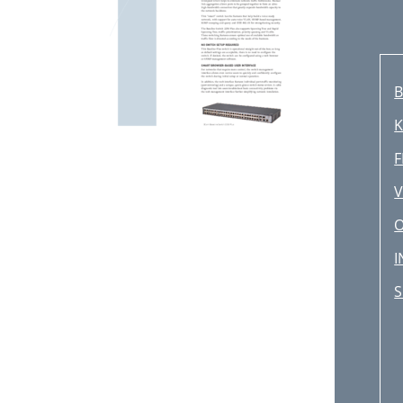
B
K
F
V
I
S