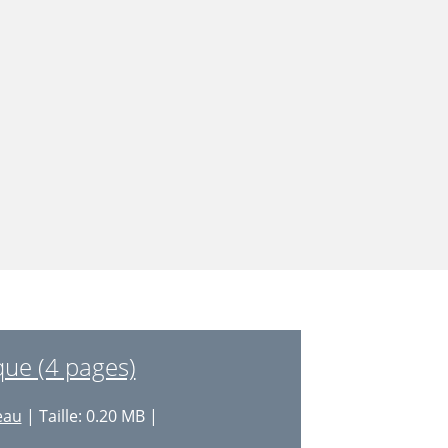
ue (4 pages)
eau
| Taille: 0.20 MB |