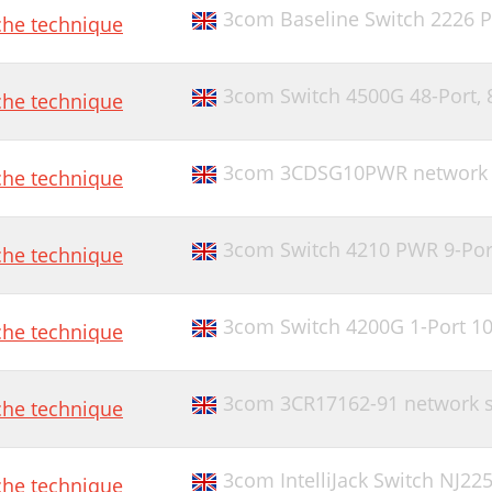
3com Baseline Switch 2226 P
che technique
3com Switch 4500G 48-Port,
che technique
3com 3CDSG10PWR network 
che technique
3com Switch 4210 PWR 9-Por
che technique
3com Switch 4200G 1-Port 10
che technique
3com 3CR17162-91 network s
che technique
3com IntelliJack Switch NJ22
che technique