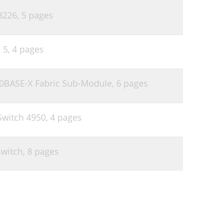
3226,
5 pages
 5,
4 pages
00BASE-X Fabric Sub-Module,
6 pages
witch 4950,
4 pages
witch,
8 pages