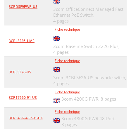
3CRDSF9PWR-US
3com OfficeConnect Managed Fast
Ethernet PoE Switch,
4 pages
Fiche technique
3CBLSF26H-ME
3com Baseline Switch 2226 Plus,
4 pages
Fiche technique
3CBLSF26-US
3com 3CBLSF26-US network switch,
4 pages
Fiche technique
3CR17660-91-US
3com 4200G PWR,
8 pages
Fiche technique
3CRS48G-48P-91-UK
3com 4800G PWR 48-Port,
8 pages