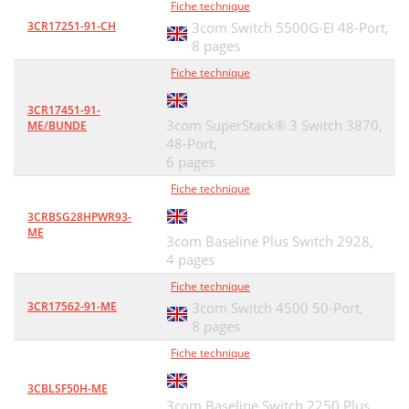
Fiche technique
3CR17251-91-CH
3com Switch 5500G-EI 48-Port,
8 pages
Fiche technique
3CR17451-91-
3com SuperStack® 3 Switch 3870,
ME/BUNDE
48-Port,
6 pages
Fiche technique
3CRBSG28HPWR93-
ME
3com Baseline Plus Switch 2928,
4 pages
Fiche technique
3CR17562-91-ME
3com Switch 4500 50-Port,
8 pages
Fiche technique
3CBLSF50H-ME
3com Baseline Switch 2250 Plus,