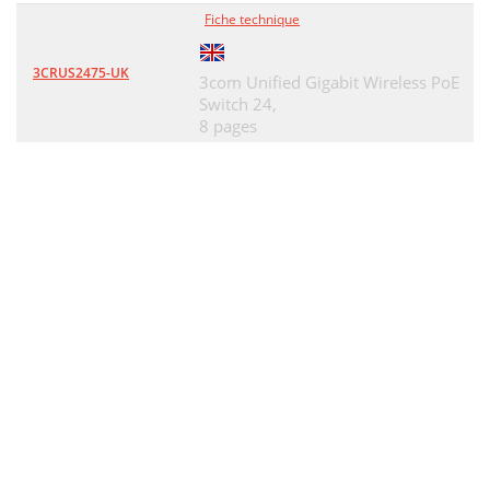
Fiche technique
3CRUS2475-UK
3com Unified Gigabit Wireless PoE
Switch 24,
8 pages