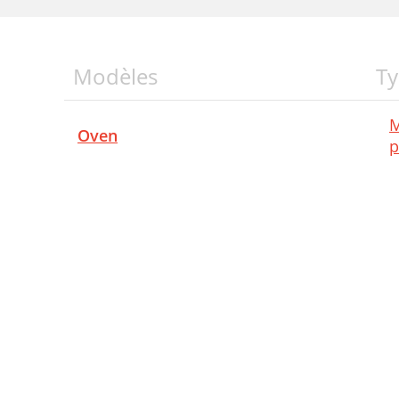
Modèles
Ty
M
Oven
p