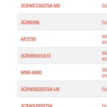
3CRWE725075A-ME
Fi
3CWE496
Fi
Ma
AP3750
pr
Ma
3CRWEASYA73
pr
Ma
WBR-6000
pr
3CRWE825075A-UK
Fi
3CRWX395075A
Fi