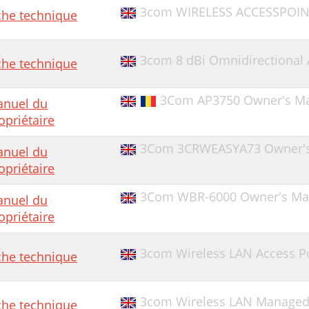
3com WIRELESS ACCESSPOIN
che technique
3com 8 dBi Omnidirectional
che technique
3Com AP3750 Owner's M
nuel du
opriétaire
3Com 3CRWEASYA73 Owner's
nuel du
opriétaire
3Com WBR-6000 Owner's Ma
nuel du
opriétaire
3com Wireless LAN Access P
che technique
3com Wireless LAN Managed
che technique