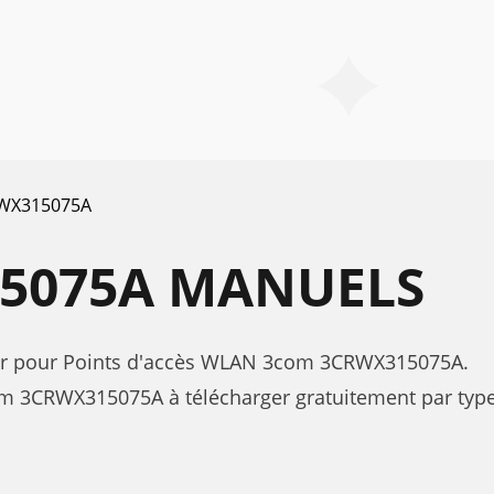
WX315075A
5075A MANUELS
ateur pour Points d'accès WLAN 3com 3CRWX315075A.
m 3CRWX315075A à télécharger gratuitement par type