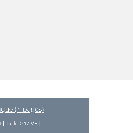
que (4 pages)
N
| Taille: 0.12 MB |