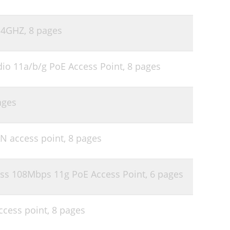
.4GHZ,
8 pages
io 11a/b/g PoE Access Point,
8 pages
ages
 access point,
8 pages
ss 108Mbps 11g PoE Access Point,
6 pages
cess point,
8 pages