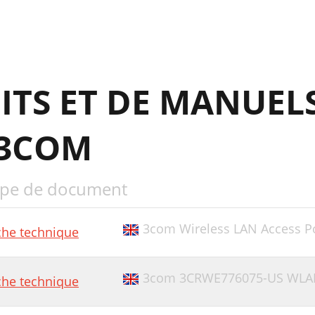
ITS ET DE MANUEL
 3COM
pe de document
3com Wireless LAN Access P
che technique
3com 3CRWE776075-US WLAN
che technique