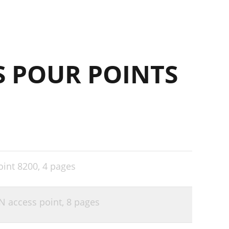
S POUR POINTS
oint 8200,
4 pages
 access point,
8 pages