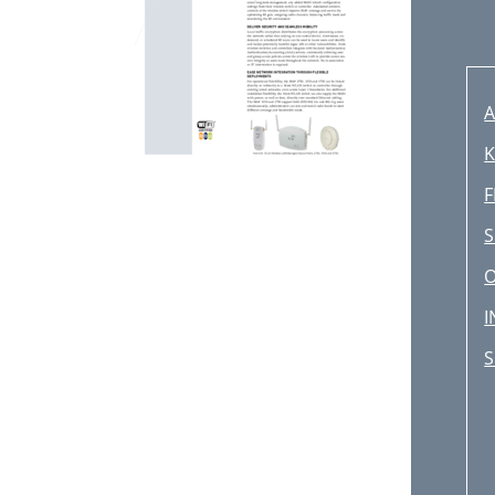
A
K
F
S
I
S