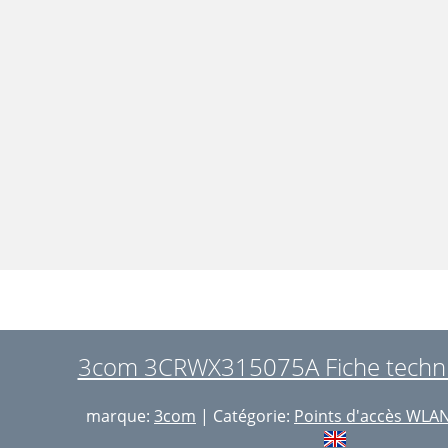
3com 3CRWX315075A Fiche techni
marque:
3com
| Catégorie:
Points d'accès WLA