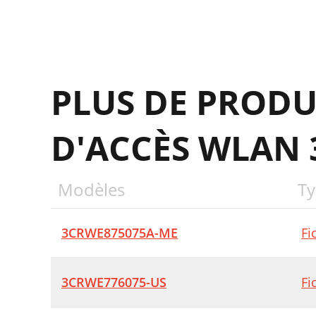
PLUS DE PRODU
D'ACCÈS WLAN
Modèles
Ty
3CRWE875075A-ME
Fi
3CRWE776075-US
Fi