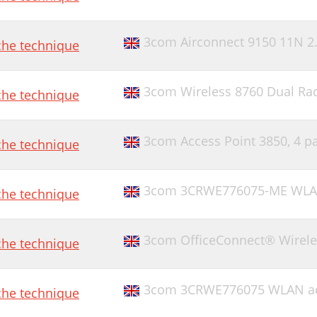
3com Airconnect 9150 11N 2
che technique
3com Wireless 8760 Dual Rad
che technique
3com Access Point 3850,
4 p
che technique
3com 3CRWE776075-ME WLAN
che technique
3com OfficeConnect® Wirele
che technique
3com 3CRWE776075 WLAN ac
che technique