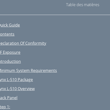
Table des matières
uick Guide
ontents
eclaration Of Conformity
F Exposure
ntroduction
inimum System Requirements
ynx L-510 Package
ynx L-510 Overview
ack Panel
tep 1: