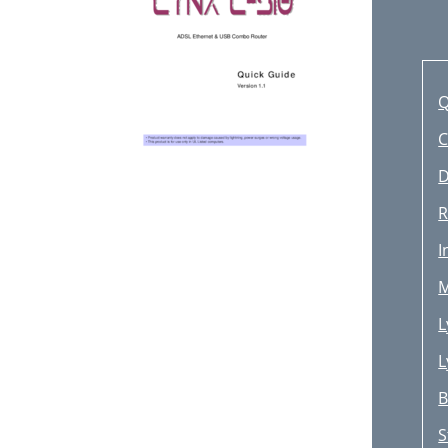
Q
C
D
R
I
M
L
L
B
S