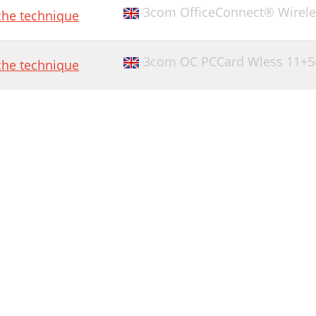
3com OfficeConnect® Wirele
che technique
3com OC PCCard Wless 11+
che technique