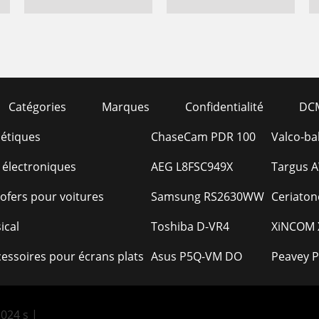
Catégories
Marques
Confidentialité
DC
étiques
ChaseCam PDR 100
Valco-ba
 électroniques
AEG L8FSC949X
Targus A
ofers pour voitures
Samsung RS2630WW
Ceriaton
ical
Toshiba D-VR4
XiNCOM X
cessoires pour écrans plats
Asus P5Q-VM DO
Peavey P
024 s |