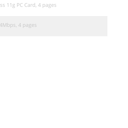
ss 11g PC Card,
4 pages
54Mbps,
4 pages