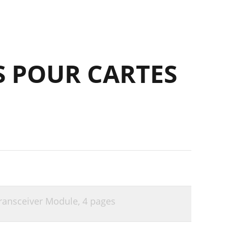
S POUR CARTES
ransceiver Module,
4 pages