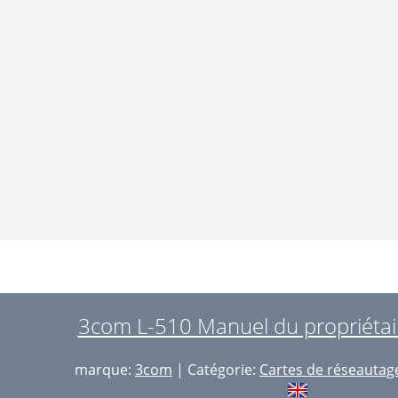
3com L-510 Manuel du propriétai
marque:
3com
| Catégorie:
Cartes de réseautag