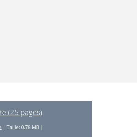
re (25 pages)
e
| Taille: 0.78 MB |