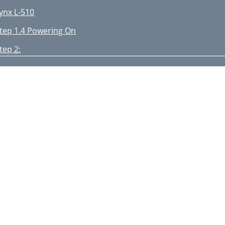
ynx L-510
tep 1.4 Powering On
tep 2:
This screen shot uses 3Com
D-ROM and click OK
tep 3:
aintenance
reventive Maintenance