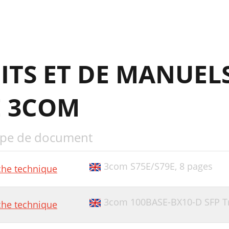
ITS ET DE MANUEL
E 3COM
pe de document
3com S75E/S79E,
8 pages
che technique
3com 100BASE-BX10-D SFP T
che technique