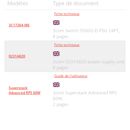
Modèles
Type de document
Fiche technique
3C17264-ME
3com Switch 5500G-EI PSU 24PT,
8 pages
Fiche technique
0231A820
3com 0231A820 power supply unit,
8 pages
Guide de l'utilisateur
Superstack
3com Superstack Advanced RPS
Advanced RPS 60W
60W,
2 pages