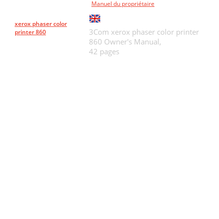
Manuel du propriétaire
xerox phaser color
3Com xerox phaser color printer
printer 860
860 Owner's Manual,
42 pages