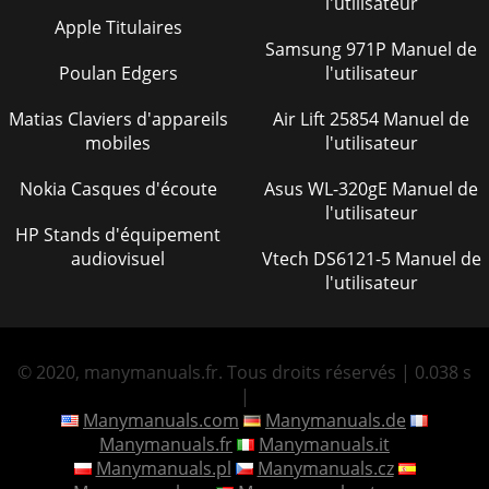
l'utilisateur
Apple Titulaires
Samsung 971P Manuel de
Poulan Edgers
l'utilisateur
Matias Claviers d'appareils
Air Lift 25854 Manuel de
mobiles
l'utilisateur
Nokia Casques d'écoute
Asus WL-320gE Manuel de
l'utilisateur
HP Stands d'équipement
audiovisuel
Vtech DS6121-5 Manuel de
l'utilisateur
© 2020, manymanuals.fr. Tous droits réservés | 0.038 s
|
Manymanuals.com
Manymanuals.de
Manymanuals.fr
Manymanuals.it
Manymanuals.pl
Manymanuals.cz