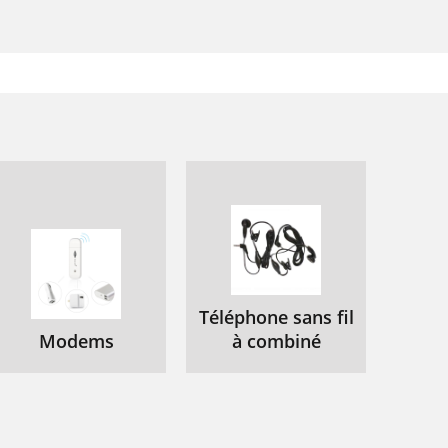
52
56
57
58
59
60
61
62
64
Téléphone sans fil
Modems
à combiné
66
66
67