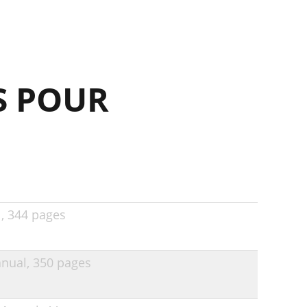
19
20
20
S POUR
22
22
23
24
26
l,
344 pages
27
28
nual,
350 pages
30
32