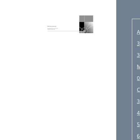
A
3
3
M
0
3
4
5
6