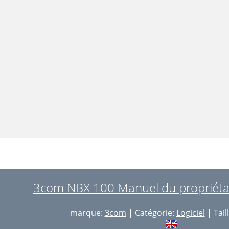
3com NBX 100 Manuel du propriétai
marque:
3com
| Catégorie:
Logiciel
| Tail