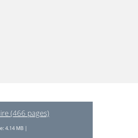
re (466 pages)
le: 4.14 MB |