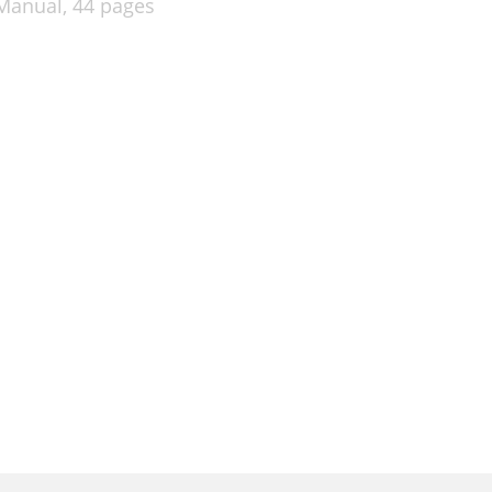
Manual,
44 pages
34
37
38
39
40
41
42
43
46
47
48
50