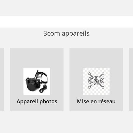
utdialing Prefix
6 CHAPTER 2: DIAL PLAN
anaging Extensions 57
3com appareils
xtension Lists
able 11 Extension Lists
0 CHAPTER 2: DIAL PLAN
anaging Extension Lists 61
ial Plan Tables
anaging Dial Plan
Appareil photos
Mise en réseau
ial Plan for the
ESS Protocol (T1)
verview of Voice