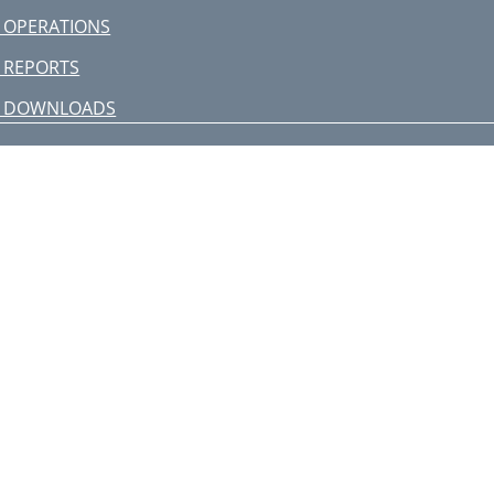
 OPERATIONS
 REPORTS
9 DOWNLOADS
0 TROUBLESHOOTING
 ISDN COMPLETION CAUSE CODES
 CONNEXTIONS H.323 GATEWAY
 CALLER ID
BOUT THIS GUIDE
nternational
erminology
our Comments 17
8 ABOUT THIS GUIDE