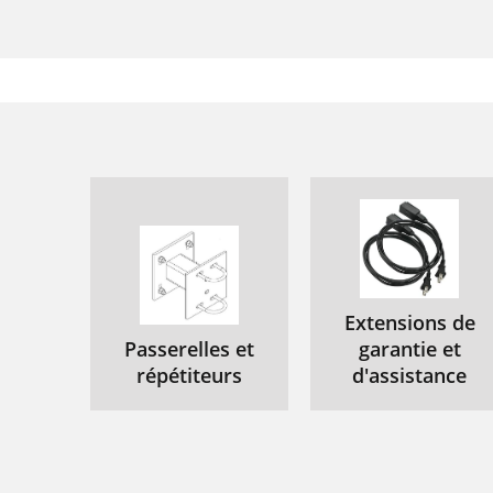
O
5
M
E
T
6
M
D
Extensions de
M
Passerelles et
garantie et
répétiteurs
d'assistance
D
4
O