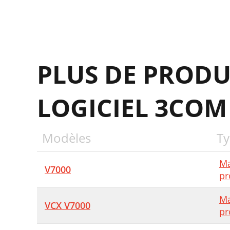
O
S
PLUS DE PRODU
N
A
LOGICIEL 3COM
F
H
Modèles
Ty
2
D
Ma
V7000
pr
D
Ma
3
VCX V7000
pr
3