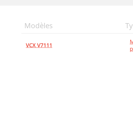
Modèles
Ty
M
VCX V7111
p