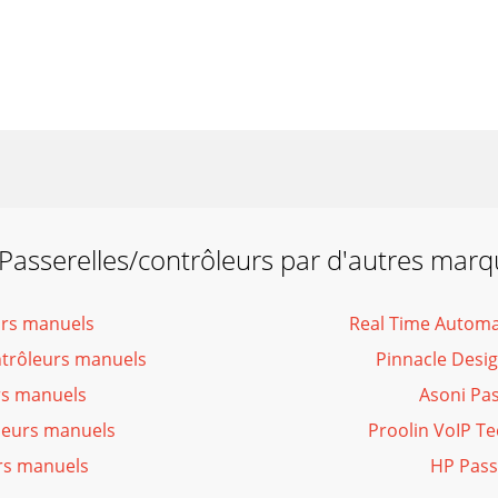
Passerelles/contrôleurs par d'autres mar
urs manuels
Real Time Automa
ntrôleurs manuels
Pinnacle Desi
rs manuels
Asoni Pa
leurs manuels
Proolin VoIP T
rs manuels
HP Pass