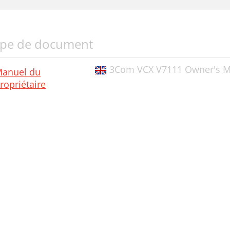
pe de document
3Com VCX V7111 Owner's M
anuel du
ropriétaire