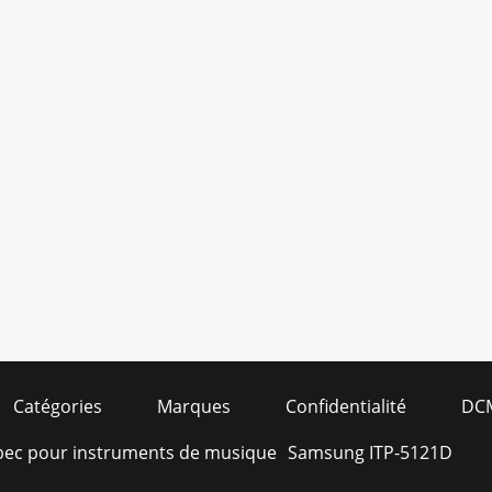
Catégories
Marques
Confidentialité
DC
 bec pour instruments de musique
Samsung ITP-5121D