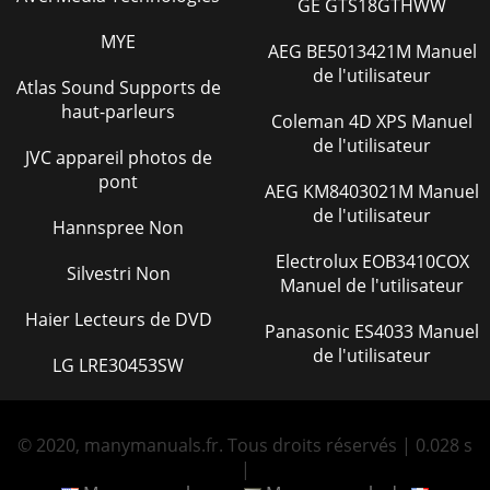
GE GTS18GTHWW
0 1 0 0 1 1 1 1
138
MYE
Using Bits
139
AEG BE5013421M Manuel
de l'utilisateur
Atlas Sound Supports de
Using Decimal
139
haut-parleurs
Coleman 4D XPS Manuel
Default S-Register
139
de l'utilisateur
JVC appareil photos de
Settings
139
pont
AEG KM8403021M Manuel
A complete list of
141
de l'utilisateur
Hannspree Non
S-Registers
141
Electrolux EOB3410COX
Silvestri Non
Manuel de l'utilisateur
LPHABETIC
149
Haier Lecteurs de DVD
Optional parameters:
150
Panasonic ES4033 Manuel
de l'utilisateur
LG LRE30453SW
See Appendix A
152
Ampersand (&)
153
© 2020, manymanuals.fr. Tous droits réservés | 0.028 s
Command Set
153
|