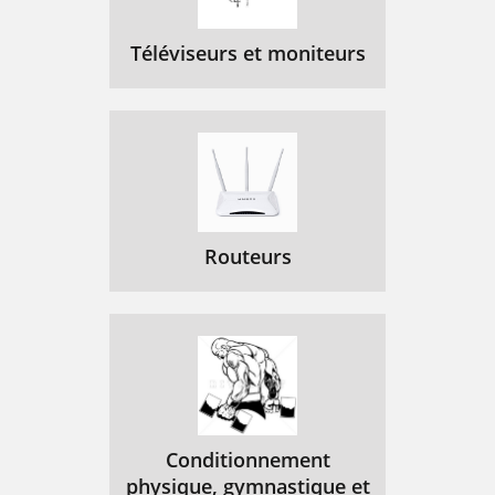
Error Control
101
Téléviseurs et moniteurs
Data Compression
104
Getting Maximum
105
Throughput
105
Getting Maximum Throughput
107
ISPLAYING
109
Routeurs
Displaying Help
111
ONNECTION
113
Testing the Business
114
Modem using
114
AT&T
114
Conditionnement
S-Resister 16
121
physique, gymnastique et