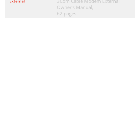
3Com Cable Modem External
External
Owner's Manual,
ONTROLLING
59
62 pages
Additional Result
60
Code Subsets
60
EIA-232
61
Data Set Ready
62
Carrier Detect
63
EIA-232 S
64
(&Nn)
66
Connection Rates
67
Controlling Link
68
Speeds with &N
68
&N and &U Command
70