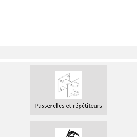
Setting DTE Rate to
71
230 Kbps
71
Setting Up Remote
73
Accessing the Host
75
Quitting a
79
Remote-Access
79
Session
79
Setting up Dial
82
Security
82
Passerelles et répétiteurs
Maintaining
87
Security Accounts
87
What the Guest
88