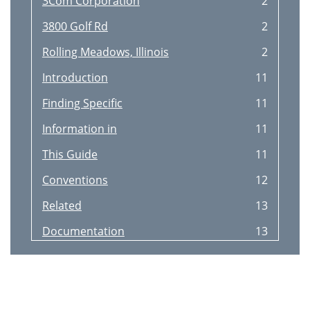
3Com Corporation
2
3800 Golf Rd
2
Rolling Meadows, Illinois
2
Introduction
11
Finding Specific
11
Information in
11
This Guide
11
Conventions
12
Related
13
Documentation
13
Year 2000
13
Compliance
13
ONNECTING
15