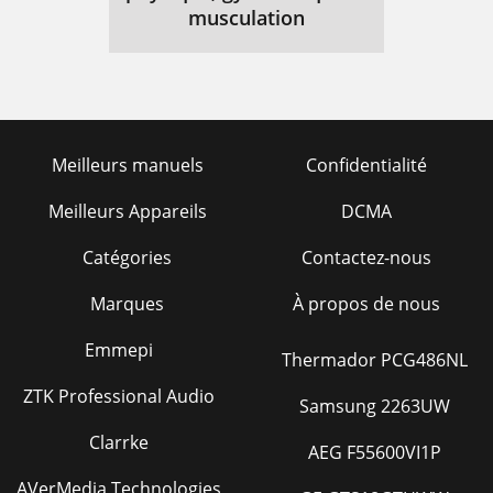
ROUBLESHOOTING
125
musculation
Problems that
128
Occur After
128
Connecting
128
Meilleurs manuels
Confidentialité
PGRADING
133
Meilleurs Appareils
DCMA
Getting New
134
Operating Software
134
Catégories
Contactez-nous
Sending New
134
Marques
À propos de nous
Software to your
134
Emmepi
Thermador PCG486NL
If Your Modem
136
ZTK Professional Audio
Samsung 2263UW
Doesn’t Respond
136
Clarrke
AEG F55600VI1P
EGISTERS
137
AVerMedia Technologies