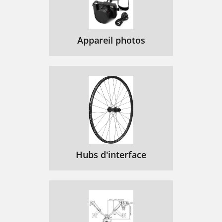
User Needs to Do
88
Configuring Dial
89
Appareil photos
Security Remotely
89
WARNING:
90
Hardware and
92
Received Data Flow
93
Example:
94
Sending
94
Hubs d'interface
Transmit-Data Flow
95
Handshaking
97
V.90 Capabilities
99
Other Protocols
99