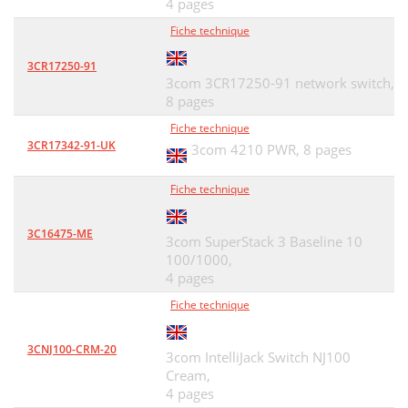
4 pages
Fiche technique
3CR17250-91
3com 3CR17250-91 network switch,
8 pages
Fiche technique
3CR17342-91-UK
3com 4210 PWR,
8 pages
Fiche technique
3C16475-ME
3com SuperStack 3 Baseline 10
100/1000,
4 pages
Fiche technique
3CNJ100-CRM-20
3com IntelliJack Switch NJ100
Cream,
4 pages