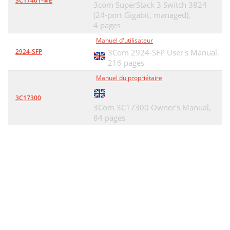
3C17401-ME
3com SuperStack 3 Switch 3824
(24-port Gigabit, managed),
4 pages
Manuel d'utilisateur
2924-SFP
3Com 2924-SFP User's Manual,
216 pages
Manuel du propriétaire
3C17300
3Com 3C17300 Owner's Manual,
84 pages