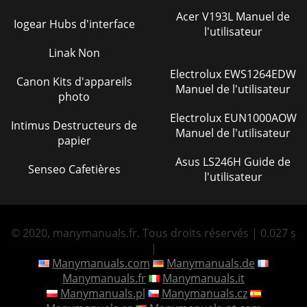
Acer V193L Manuel de
Iogear Hubs d'interface
l'utilisateur
Linak Non
Electrolux EWS1264EDW
Canon Kits d'appareils
Manuel de l'utilisateur
photo
Electrolux EUN1000AOW
Intimus Destructeurs de
Manuel de l'utilisateur
papier
Asus LS246H Guide de
Senseo Cafetières
l'utilisateur
© 2020, manymanuals.fr. Tous droits réservés | 0.027 s
|
Manymanuals.com
Manymanuals.de
Manymanuals.fr
Manymanuals.it
Manymanuals.pl
Manymanuals.cz