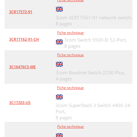
3CR17572-91
3com 3CR17561-91 network switch,
8 pages
Fiche technique
3CR17162-91-CH
3com Switch 5500-EI 52-Port,
8 pages
Fiche technique
3C16476CS-ME
3com Baseline Switch 2250 Plus,
4 pages
Fiche technique
3C17203-US
3com SuperStack 3 Switch 4400 24-
Port,
8 pages
Fiche technique