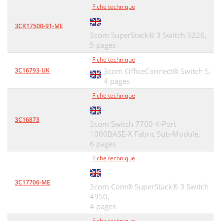
Fiche technique
3CR17500-91-ME
3com SuperStack® 3 Switch 3226,
5 pages
Fiche technique
3C16793-UK
3com OfficeConnect® Switch 5,
4 pages
Fiche technique
3C16873
3com Switch 7700 4-Port
1000BASE-X Fabric Sub-Module,
6 pages
Fiche technique
3C17706-ME
3com Com® SuperStack® 3 Switch
4950,
4 pages
Fiche technique