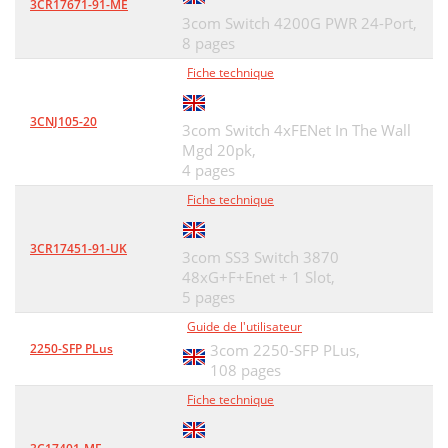
3CR17671-91-ME
3com Switch 4200G PWR 24-Port,
8 pages
Fiche technique
3CNJ105-20
3com Switch 4xFENet In The Wall
Mgd 20pk,
4 pages
Fiche technique
3CR17451-91-UK
3com SS3 Switch 3870
48xG+F+Enet + 1 Slot,
5 pages
Guide de l'utilisateur
2250-SFP PLus
3com 2250-SFP PLus,
108 pages
Fiche technique