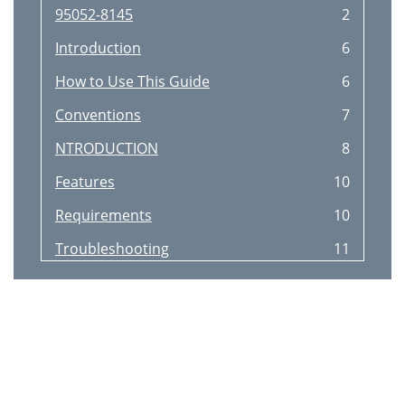
95052-8145
2
Introduction
6
How to Use This Guide
6
Conventions
7
NTRODUCTION
8
Features
10
Requirements
10
Troubleshooting
11
Card Services
12
Figure 2-1
13
3C589D PC Card Installation
13
Connecting the LAN PC Cards
14