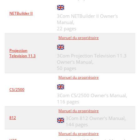
SPECIFICATIONS
43
PPENDIX B: SPECIFICATIONS
44
NETBuilder II
3Com NETBuilder II Owner's
Manual,
GLOSSARY
45
22 pages
2 GLOSSARY
46
Manuel du propriétaire
Projection
3Com Projection Television 11.3
Television 11.3
Owner's Manual,
50 pages
Manuel du propriétaire
CS/2500
3Com CS/2500 Owner's Manual,
116 pages
Manuel du propriétaire
812
3Com 812 Owner's Manual,
144 pages
Manuel du propriétaire