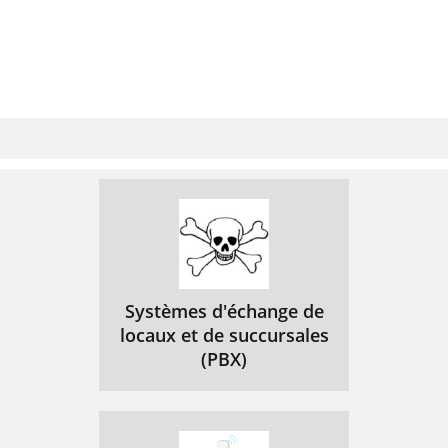
March 2004 31
31
March 2004 32
32
 Ad hoc Mode
33
 Infrastructure Mode
33
Access Point
34
March 2004 35
35
Scanner Features (General)
36
Scan to E-mail Specification
36
ScanRouter and DeskTopBinder
37
Systèmes d'échange de
locaux et de succursales
Network Twain Driver
38
(PBX)
March 2004 39
39
Sound Power Level
40