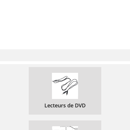
Memo Pad application:
61
Date Book application:
61
Technical Support
62
Information and Accessories
63
Corporate Offices
64
Maintaining Your
65
Battery Considerations
66
To perform a soft reset:
67
Performing a Hard Reset
67
Lecteurs de DVD
To perform a hard reset:
68
Limited Warranty
69
Chapter 6 Page 67
71