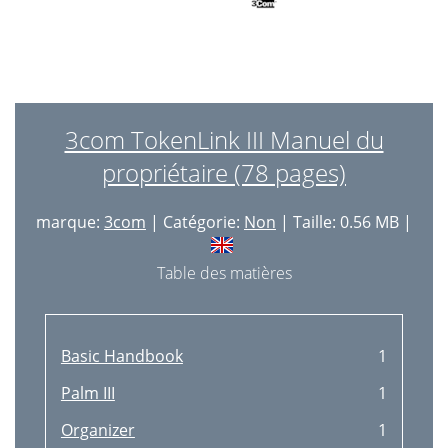
3com TokenLink III Manuel du
propriétaire (78 pages)
marque:
3com
| Catégorie:
Non
| Taille: 0.56 MB |
Table des matières
Basic Handbook
1
Palm III
1
Organizer
1