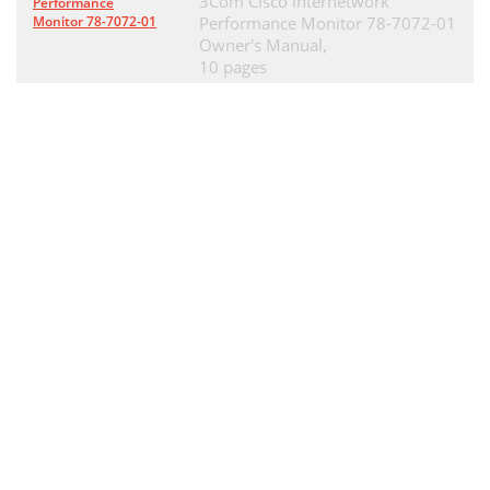
3Com Cisco Internetwork
Phone Lookup Tips
47
Performance
Monitor 78-7072-01
Performance Monitor 78-7072-01
Installing and Removing
49
Owner's Manual,
10 pages
Applications
49
Installing Games
51
Removing Applications
52
Chapter 4 Page 49
53
Getting Help With Your
55
Troubleshooting
56
Chapter 5 Page 53
57
General Troubleshooting
58
Chapter 5 Page 55
59
Security Troubleshooting
60
Applications Troubleshooting
60