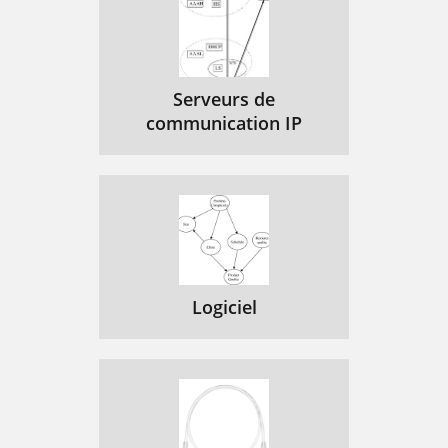
Chapter 6 Page 69
73
FCC Statement
74
Serveurs de
Canadian RFI Statement
74
communication IP
Index Page 71
75
Index Page 73
77
Logiciel