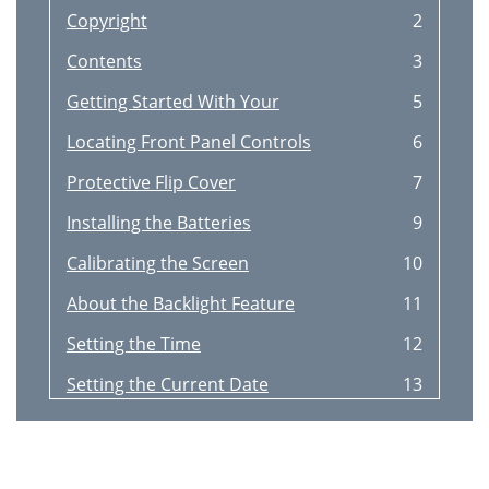
Copyright
2
Contents
3
Getting Started With Your
5
Locating Front Panel Controls
6
Protective Flip Cover
7
Installing the Batteries
9
Calibrating the Screen
10
About the Backlight Feature
11
Setting the Time
12
Setting the Current Date
13
Connecting the Cradle
14
System Requirements
15