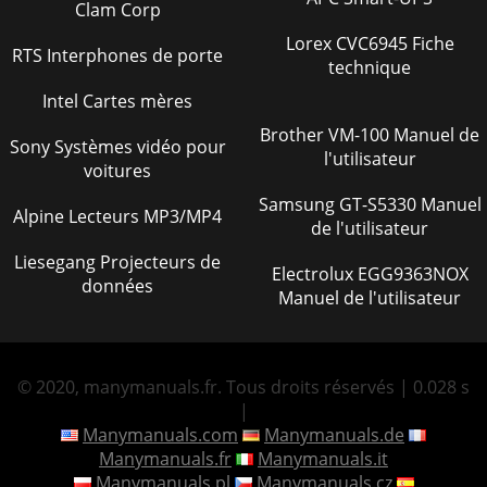
Clam Corp
Lorex CVC6945 Fiche
RTS Interphones de porte
technique
Intel Cartes mères
Brother VM-100 Manuel de
Sony Systèmes vidéo pour
l'utilisateur
voitures
Samsung GT-S5330 Manuel
Alpine Lecteurs MP3/MP4
de l'utilisateur
Liesegang Projecteurs de
Electrolux EGG9363NOX
données
Manuel de l'utilisateur
© 2020, manymanuals.fr. Tous droits réservés | 0.028 s
|
Manymanuals.com
Manymanuals.de
Manymanuals.fr
Manymanuals.it
Manymanuals.pl
Manymanuals.cz