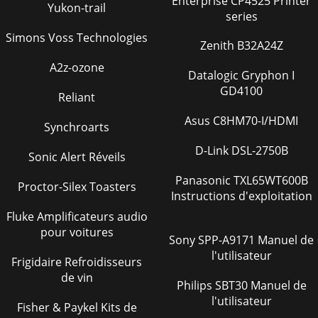
Enterprise CP4525 Printer
Yukon-trail
series
Simons Voss Technologies
Zenith B32A24Z
A2z-ozone
Datalogic Gryphon I
GD4100
Reliant
Asus C8HM70-I/HDMI
Synchroarts
D-Link DSL-2750B
Sonic Alert Réveils
Panasonic TXL65WT600B
Proctor-Silex Toasters
Instructions d'exploitation
Fluke Amplificateurs audio
pour voitures
Sony SPP-A9171 Manuel de
l'utilisateur
Frigidaire Refroidisseurs
de vin
Philips SBT30 Manuel de
l'utilisateur
Fisher & Paykel Kits de