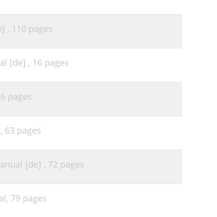
55
55
] ,
110 pages
57
59
l [de] ,
16 pages
59
60
,
6 pages
60
l,
63 pages
65
66
nual [de] ,
72 pages
66
66
al,
79 pages
68