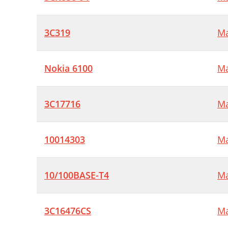
C
L
3C319
Ma
C
Nokia 6100
Ma
C
3C17716
Ma
F
10014303
Ma
M
10/100BASE-T4
Ma
D
C
3C16476CS
Ma
R