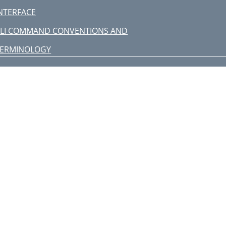
NTERFACE
LI COMMAND CONVENTIONS AND
TERMINOLOGY
etwork Address Formats
erminology
ommand Language
MANUAL SETUP
APTER 3: MANUAL SETUP
dvanced
ridging
P Configuration 3-5
dministration