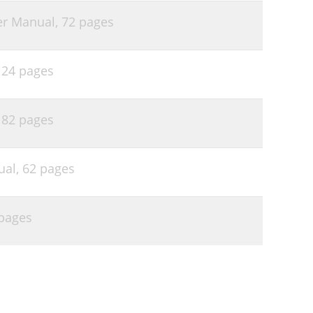
68
er Manual,
72 pages
68
69
124 pages
69
70
182 pages
71
ual,
62 pages
pages