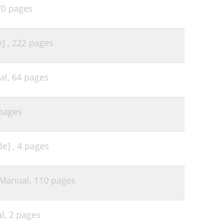
70 pages
39
40
] ,
222 pages
41
43
al,
64 pages
45
47
pages
48
49
e] ,
4 pages
49
51
Manual,
110 pages
52
55
l,
2 pages