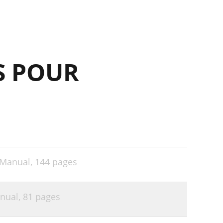
26
27
29
S POUR
30
31
31
32
35
35
Manual,
144 pages
35
37
nual,
81 pages
37