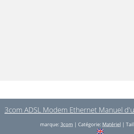
3com ADSL Modem Ethernet Manuel d'uti
marque:
3com
| Catégorie:
Matériel
| Tail