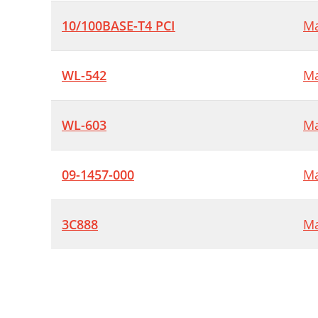
T
10/100BASE-T4 PCI
Ma
I
F
WL-542
Ma
M
t
WL-603
Ma
L
09-1457-000
Ma
3C888
Ma