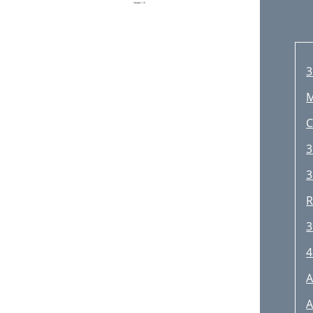
3
M
C
3
3
R
3
4
A
A